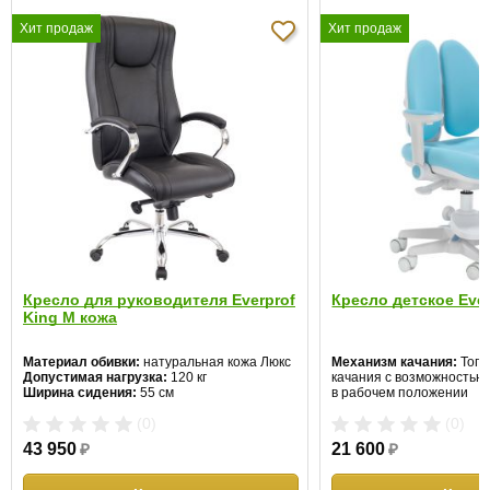
Хит продаж
Хит продаж
Кресло для руководителя Everprof
Кресло детское Ever
King M кожа
Материал обивки:
натуральная кожа Люкс
Механизм качания:
ТопГ
Допустимая нагрузка:
120 кг
качания с возможностью
Ширина сидения:
55 см
в рабочем положении
Крестовина:
Пластикова
(0)
(0)
и подножкой
Газ патрон:
Да
43 950
₽
21 600
₽