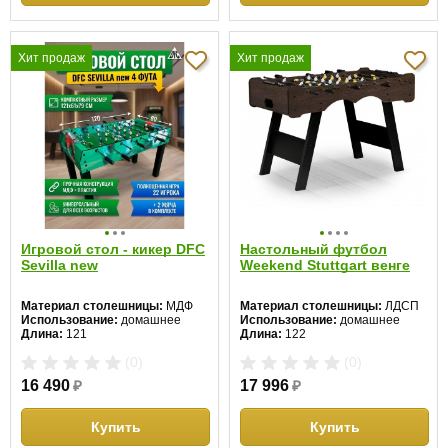
Хит продаж
Хит продаж
Игровой стол - кикер DFC
Настольный футбол
Sevilla new
Weekend Stuttgart венге
Материал столешницы:
МДФ
Материал столешницы:
ЛДСП
Использование:
домашнее
Использование:
домашнее
Длина:
121
Длина:
122
Ширина:
61
Ширина:
61
(0)
(0)
Высота:
79 см
Высота:
81 см
16 490
₽
17 996
₽
Купить
Купить