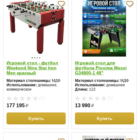
Игровой стол - футбол
Игровой стол для
Weekend Nine Star Iron
футбола Proxima Messi
Men красный
G34800-1 48"
Материал столешницы:
МДФ
Материал столешницы:
МДФ
Использование:
домашнее,
Использование:
домашнее
коммерческое
Длина:
122
Длина:
140
Ширина:
60
(0)
(0)
Ширина:
77
Высота:
78 см
Высота:
88 см
177 195
₽
13 990
₽
Купить
Купить