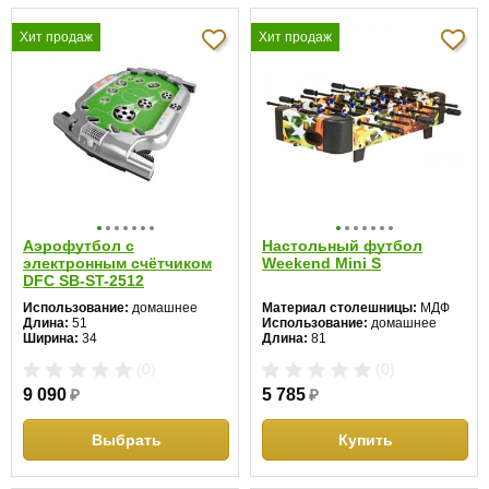
Хит продаж
Хит продаж
Аэрофутбол с
Настольный футбол
электронным счётчиком
Weekend Mini S
DFC SB-ST-2512
Использование:
домашнее
Материал столешницы:
МДФ
Длина:
51
Использование:
домашнее
Ширина:
34
Длина:
81
Высота:
9 см
Ширина:
46
(0)
(0)
Высота:
18 см
9 090
₽
5 785
₽
Выбрать
Купить