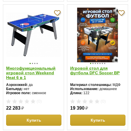
Многофункциональный
Игровой стол для
игровой стол Weekend
футбола DFC Soccer BP
Heat 6 в 1
Аэрохоккей:
да
Материал столешницы:
МДФ
Бильярд:
нет
Использование:
домашнее
Игровое поле:
сменное
Длина:
122
Количество игр:
6
Ширина:
61
(0)
(0)
Материал столешницы:
ЛДСП
Высота:
80 см
Соккер:
нет
22 283
₽
19 390
₽
Теннис:
да
Футбол:
да
Хоккей:
нет
Купить
Купить