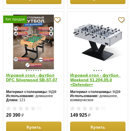
Хит продаж
Игровой стол - футбол
Игровой стол - футбол
DFC Silverwood SB-ST-07
Weekend 51.204.05.0
«Defender»
Материал столешницы:
МДФ
Материал столешницы:
МДФ
Использование:
домашнее
Использование:
домашнее,
Длина:
121
коммерческое
Ширина:
61
Длина:
144
(0)
(0)
Высота:
85 см
Ширина:
76
Высота:
90 см
20 390
₽
149 925
₽
Купить
Купить