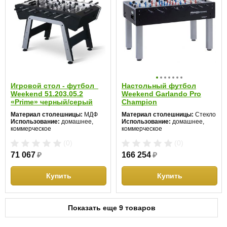
Игровой стол - футбол
Настольный футбол
Weekend 51.203.05.2
Weekend Garlando Pro
«Prime» черный/серый
Champion
Материал столешницы:
МДФ
Материал столешницы:
Стекло
Использование:
домашнее,
Использование:
домашнее,
коммерческое
коммерческое
Длина:
142
Длина:
150
(0)
(0)
Ширина:
74
Ширина:
76
Высота:
88 см
Высота:
86 см
71 067
₽
166 254
₽
Купить
Купить
Показать еще 9 товаров