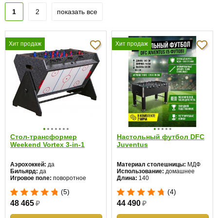
1
2
показать все
Хит продаж
Хит продаж
Стол-трансформер
Настольный футбол DFC
Weekend Vortex 3-in-1
Juventus
Аэрохоккей:
да
Материал столешницы:
МДФ
Бильярд:
да
Использование:
домашнее
Игровое поле:
поворотное
Длина:
140
Количество игр:
3
Ширина:
88
(5)
(4)
Материал столешницы:
ЛДСП
Высота:
74 см
Соккер:
нет
48 465
₽
44 490
₽
Теннис:
нет
Футбол:
да