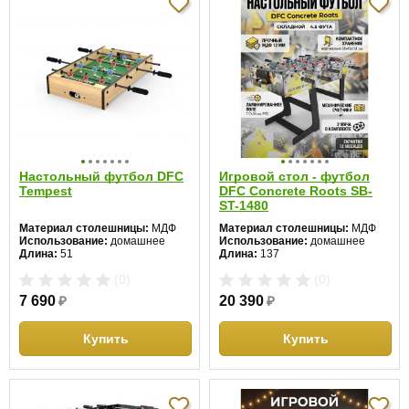
Настольный футбол DFC
Игровой стол - футбол
Tempest
DFC Concrete Roots SB-
ST-1480
Материал столешницы:
МДФ
Материал столешницы:
МДФ
Использование:
домашнее
Использование:
домашнее
Длина:
51
Длина:
137
Ширина:
31
Ширина:
61
(0)
(0)
Высота:
10 см
Высота:
83 см
7 690
₽
20 390
₽
Купить
Купить