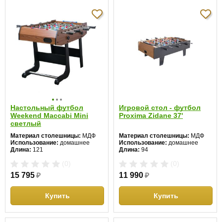
Настольный футбол
Игровой стол - футбол
Weekend Maccabi Mini
Proxima Zidane 37'
светлый
Материал столешницы:
МДФ
Материал столешницы:
МДФ
Использование:
домашнее
Использование:
домашнее
Длина:
121
Длина:
94
Ширина:
61
Ширина:
52
(0)
(0)
Высота:
81 см
Высота:
31 см
15 795
₽
11 990
₽
Купить
Купить