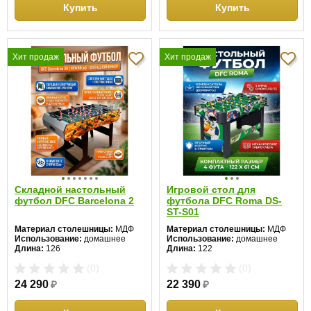
Хоккей:
нет
Купить
Купить
Хит продаж
Хит продаж
Складной настольный
Игровой стол для
футбол DFC Barcelona 2
футбола DFC Roma DS-
ST-S01
Материал столешницы:
МДФ
Материал столешницы:
МДФ
Использование:
домашнее
Использование:
домашнее
Длина:
126
Длина:
122
Ширина:
61
Ширина:
61
(0)
(0)
Высота:
81 см
Высота:
79 см
24 290
₽
22 390
₽