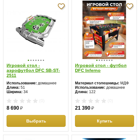
Игровой стол -
Игровой стол - футбол
аэрофутбол DFC SB-ST-
DFC Inferno
2511
Использование:
домашнее
Материал столешницы:
МДФ
Длина:
51
Использование:
домашнее
Ширина:
34
Длина:
122
Высота:
12 см
Ширина:
61
(0)
(0)
Высота:
80 см
8 690
₽
21 390
₽
Выбрать
Купить