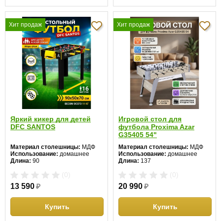
Хит продаж
Хит продаж
Яркий кикер для детей
Игровой стол для
DFC SANTOS
футбола Proxima Azar
G35405 54"
Материал столешницы:
МДФ
Материал столешницы:
МДФ
Использование:
домашнее
Использование:
домашнее
Длина:
90
Длина:
137
Ширина:
50
Ширина:
67
(0)
(0)
Высота:
70 см
Высота:
84 см
13 590
₽
20 990
₽
Купить
Купить