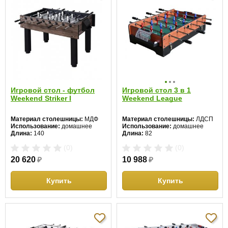
Игровой стол - футбол
Игровой стол 3 в 1
Weekend Striker I
Weekend League
Материал столешницы:
МДФ
Материал столешницы:
ЛДСП
Использование:
домашнее
Использование:
домашнее
Длина:
140
Длина:
82
Ширина:
74
Ширина:
51
(0)
(0)
Высота:
86 см
Высота:
22 см
20 620
₽
10 988
₽
Купить
Купить