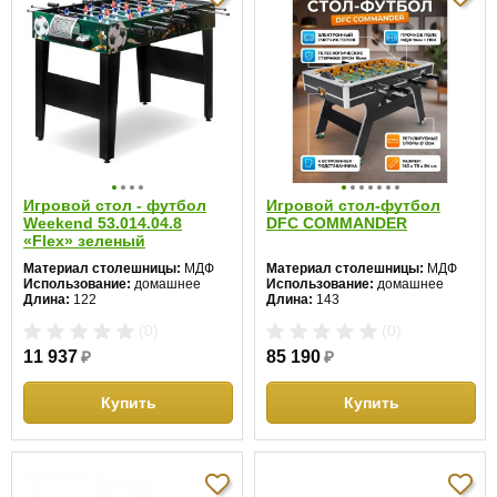
Игровой стол - футбол
Игровой стол-футбол
Weekend 53.014.04.8
DFC COMMANDER
«Flex» зеленый
Материал столешницы:
МДФ
Материал столешницы:
МДФ
Использование:
домашнее
Использование:
домашнее
Длина:
122
Длина:
143
Ширина:
61
Ширина:
75
(0)
(0)
Высота:
79 см
Высота:
84 см
11 937
₽
85 190
₽
Купить
Купить