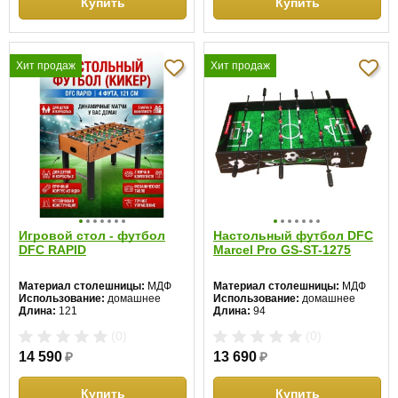
Купить
Купить
Хит продаж
Хит продаж
Игровой стол - футбол
Настольный футбол DFC
DFC RAPID
Marcel Pro GS-ST-1275
Материал столешницы:
МДФ
Материал столешницы:
МДФ
Использование:
домашнее
Использование:
домашнее
Длина:
121
Длина:
94
Ширина:
61
Ширина:
51
(0)
(0)
Высота:
79 см
Высота:
20 см
14 590
₽
13 690
₽
Купить
Купить